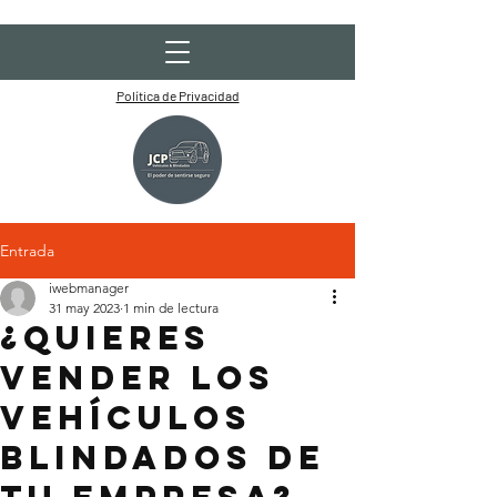
Política de Privacidad
Entrada
iwebmanager
31 may 2023
1 min de lectura
¿Quieres
vender los
Vehículos
blindados de