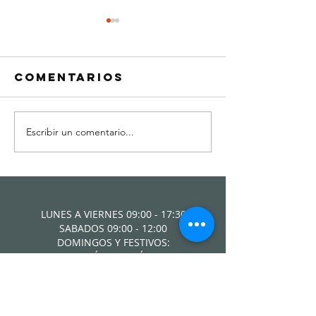
Comentarios
Escribir un comentario...
Peugeot e-
Tome no
3008 ofrece
cada cu
un adelanto
es
de su diseño
recomen
antes de
cambiar 
LUNES A VIERNES 09:00 - 17:30
presentarse
líquido 
SABADOS 09:00 - 12:00
en sociedad
frenos d
DOMINGOS Y FESTIVOS:
ATENCIÓN TELEFÓNICA
carro
Contáctanos