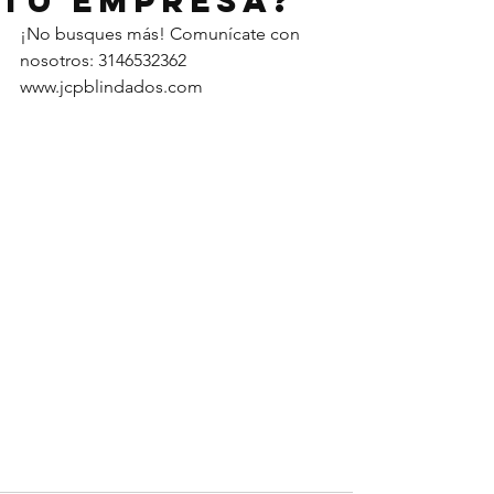
tu empresa?
¡No busques más! Comunícate con 
nosotros: 3146532362
www.jcpblindados.com